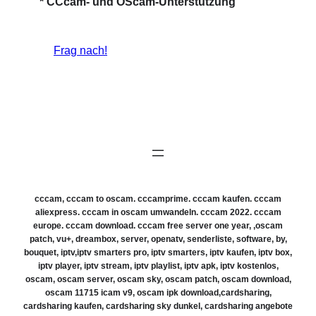
* CCcam- und OScam-Unterstützung
Frag nach!
cccam, cccam to oscam. cccamprime. cccam kaufen. cccam
aliexpress. cccam in oscam umwandeln. cccam 2022. cccam
europe. cccam download. cccam free server one year, ,oscam
patch, vu+, dreambox, server, openatv, senderliste, software, by,
bouquet, iptv,iptv smarters pro, iptv smarters, iptv kaufen, iptv box,
iptv player, iptv stream, iptv playlist, iptv apk, iptv kostenlos,
oscam, oscam server, oscam sky, oscam patch, oscam download,
oscam 11715 icam v9, oscam ipk download,cardsharing,
cardsharing kaufen, cardsharing sky dunkel, cardsharing angebote