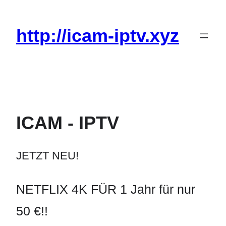
Zum
Inhalt
http://icam-iptv.xyz
springen
ICAM - IPTV
JETZT NEU!
NETFLIX 4K FÜR 1 Jahr für nur
50 €!!